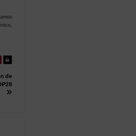
ipamos
ímico,
in de
COP28