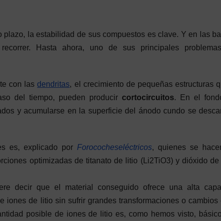
o plazo, la estabilidad de sus compuestos es clave. Y en las ba
recorrer. Hasta ahora, uno de sus principales problemas
nte con las
dendritas
, el crecimiento de pequeñas estructuras 
paso del tiempo, pueden producir
cortocircuitos
. En el fond
pados y acumularse en la superficie del ánodo cundo se desca
es es, explicado por
Forococheseléctricos
, quienes se hace
ciones optimizadas de titanato de litio (Li2TiO3) y dióxido de l
iere decir que el material conseguido ofrece una alta cap
 iones de litio sin sufrir grandes transformaciones o cambios
tidad posible de iones de litio es, como hemos visto, básic