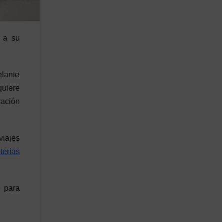
a a su
elante
quiere
ración
viajes
terías
e para