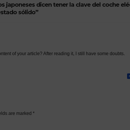
s japoneses dicen tener la clave del coche elé
con hidrógeno
estado sólido”
ent of your article? After reading it, I still have some doubts.
elds are marked
*