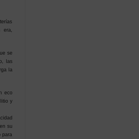
terías
 era,
que se
o, las
rga la
n eco
itio y
acidad
 en su
o para