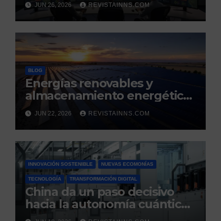
JUN 26, 2026
REVISTAINNS.COM
modelo energético
renovable y resiliente
BLOG
Energías renovables y
almacenamiento energético:
la nueva columna vertebral
JUN 22, 2026
REVISTAINNS.COM
de la estabilidad del sistema
eléctrico español
INNOVACIÓN SOSTENIBLE
NUEVAS ECOMONÍAS
TECNOLOGÍA
TRANSFORMACIÓN DIGITAL
China da un paso decisivo
hacia la autonomía cuántica:
produce por primera vez el