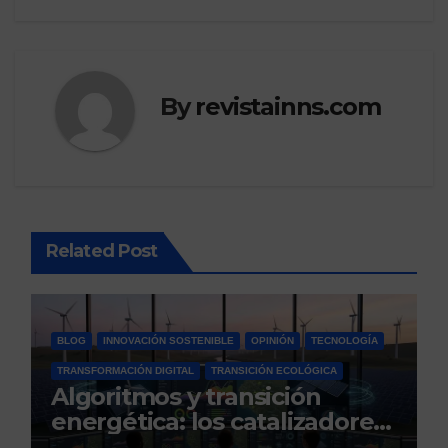
By
revistainns.com
Related Post
BLOG
INNOVACIÓN SOSTENIBLE
OPINIÓN
TECNOLOGÍA
TRANSFORMACIÓN DIGITAL
TRANSICIÓN ECOLÓGICA
Algoritmos y transición
energética: los catalizadores
digitales de un nuevo