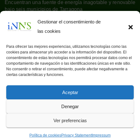
Encuentran una fuente de energía inagotable y renovable
bajo seis municipios de Tarragona
Gestionar el consentimiento de
las cookies
Para ofrecer las mejores experiencias, utilizamos tecnologías como las
cookies para almacenar y/o acceder a la información del dispositivo. El
consentimiento de estas tecnologías nos permitirá procesar datos como el
comportamiento de navegación o las identificaciones únicas en este sitio.
No consentir o retirar el consentimiento, puede afectar negativamente a
ciertas características y funciones.
Aceptar
Denegar
Proudly powered by WordPress
|
Theme: Newsup by
Themeansar
.
Ver preferencias
Política de privacidad
Aviso Legal
Política de cookies (UE)
Política de cookies
Privacy Statement
Impressum