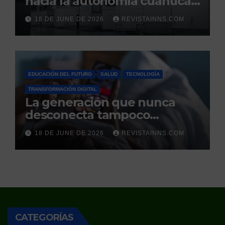
hacia la autonomía cuántica:
produce por primera vez el
18 DE JUNE DE 2026
REVISTAINNS.COM
silicio ultrapuro que sus
competidores controlaban
EDUCACIÓN DEL FUTURO
SALUD
TECNOLOGÍA
TRANSFORMACIÓN DIGITAL
La generación que nunca
desconecta tampoco
duerme
18 DE JUNE DE 2026
REVISTAINNS.COM
CATEGORÍAS