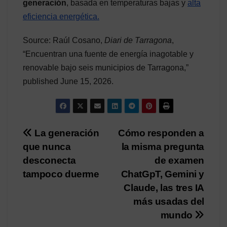
generación
, basada en temperaturas bajas y
alta
eficiencia energética.
Source: Raúl Cosano,
Diari de Tarragona
,
“Encuentran una fuente de energía inagotable y
renovable bajo seis municipios de Tarragona,”
published June 15, 2026.
Post
La generación
Cómo responden a
que nunca
la misma pregunta
navigation
desconecta
de examen
tampoco duerme
ChatGpT, Gemini y
Claude, las tres IA
más usadas del
mundo