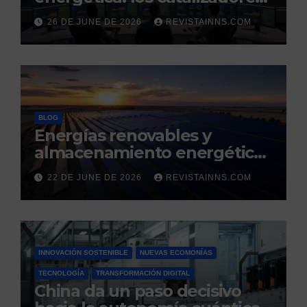
digitales de un nuevo
26 DE JUNE DE 2026
REVISTAINNS.COM
modelo energético
renovable y resiliente
BLOG
Energías renovables y
almacenamiento energético:
la nueva columna vertebral
22 DE JUNE DE 2026
REVISTAINNS.COM
de la estabilidad del sistema
eléctrico español
INNOVACIÓN SOSTENIBLE
NUEVAS ECOMONÍAS
TECNOLOGÍA
TRANSFORMACIÓN DIGITAL
China da un paso decisivo