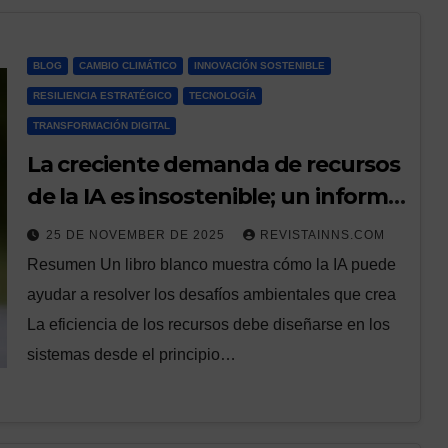
BLOG
CAMBIO CLIMÁTICO
INNOVACIÓN SOSTENIBLE
RESILIENCIA ESTRATÉGICO
TECNOLOGÍA
TRANSFORMACIÓN DIGITAL
La creciente demanda de recursos
de la IA es insostenible; un informe
de NTT DATA pide medidas y
25 DE NOVEMBER DE 2025
REVISTAINNS.COM
ofrece soluciones
Resumen Un libro blanco muestra cómo la IA puede
ayudar a resolver los desafíos ambientales que crea
La eficiencia de los recursos debe diseñarse en los
sistemas desde el principio…