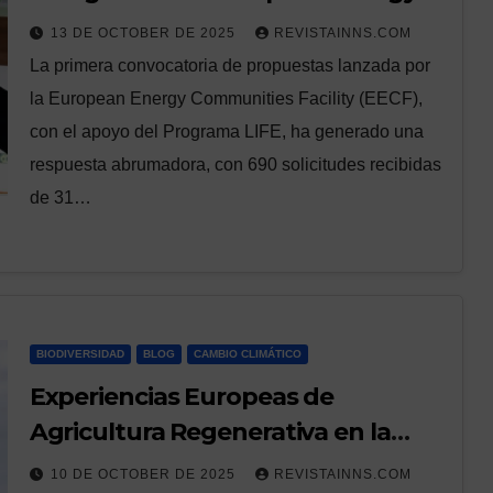
Communities Facility supera las
13 DE OCTOBER DE 2025
REVISTAINNS.COM
expectativas
La primera convocatoria de propuestas lanzada por
la European Energy Communities Facility (EECF),
con el apoyo del Programa LIFE, ha generado una
respuesta abrumadora, con 690 solicitudes recibidas
de 31…
BIODIVERSIDAD
BLOG
CAMBIO CLIMÁTICO
Experiencias Europeas de
Agricultura Regenerativa en la
Industria Vitivinícola
10 DE OCTOBER DE 2025
REVISTAINNS.COM