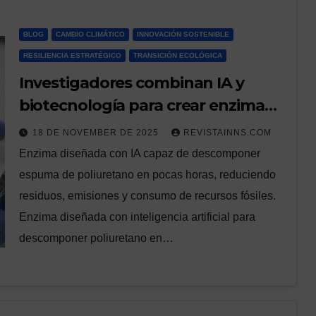
BLOG
CAMBIO CLIMÁTICO
INNOVACIÓN SOSTENIBLE
RESILIENCIA ESTRATÉGICO
TRANSICIÓN ECOLÓGICA
Investigadores combinan IA y
biotecnología para crear enzima
450 veces más eficiente en
18 DE NOVEMBER DE 2025
REVISTAINNS.COM
reciclaje de poliuretano
Enzima diseñada con IA capaz de descomponer
espuma de poliuretano en pocas horas, reduciendo
residuos, emisiones y consumo de recursos fósiles.
Enzima diseñada con inteligencia artificial para
descomponer poliuretano en…