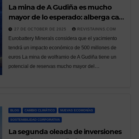
La mina de A Gudiña es mucho
mayor de lo esperado: alberga casi
un millón de toneladas de
27 DE OCTOBER DE 2025
REVISTAINNS.COM
wolframio, frente a las 60.000
Eurobattery Minerals considera que el yacimiento
inicialmente estimadas
tendrá un impacto económico de 500 millones de
euros La mina de wolframio de A Gudiña tiene un
potencial de reservas mucho mayor del…
BLOG
CAMBIO CLIMÁTICO
NUEVAS ECOMONÍAS
SOSTENIBILIDAD CORPORATIVA
La segunda oleada de inversiones