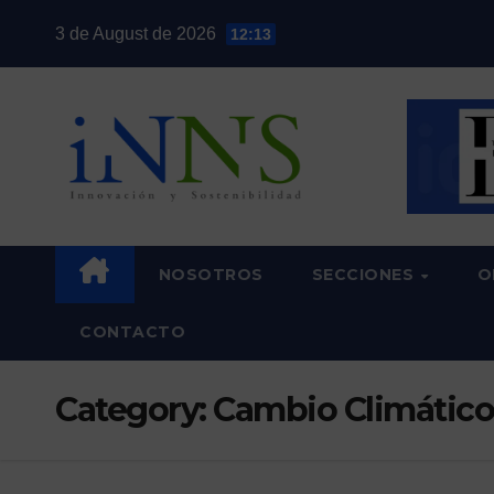
Skip
3 de August de 2026
12:13
to
content
NOSOTROS
SECCIONES
O
CONTACTO
Category:
Cambio Climático