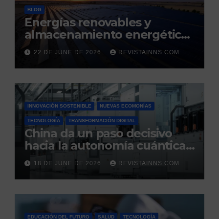
BLOG
Energías renovables y
almacenamiento energético:
la nueva columna vertebral
22 DE JUNE DE 2026
REVISTAINNS.COM
de la estabilidad del sistema
eléctrico español
INNOVACIÓN SOSTENIBLE
NUEVAS ECOMONÍAS
TECNOLOGÍA
TRANSFORMACIÓN DIGITAL
China da un paso decisivo
hacia la autonomía cuántica:
produce por primera vez el
18 DE JUNE DE 2026
REVISTAINNS.COM
silicio ultrapuro que sus
competidores controlaban
EDUCACIÓN DEL FUTURO
SALUD
TECNOLOGÍA