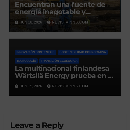
Encuentran una fuente de
energía inagotable y
renovable bajo seis
JUN 18, 2026
REVISTAINNS.COM
municipios de Tarragona
INNOVACIÓN SOSTENIBLE
SOSTENIBILIDAD CORPORATIVA
TECNOLOGÍA
TRANSICIÓN ECOLÓGICA
La multinacional finlandesa
Wärtsilä Energy prueba en el
País Vasco el primer motor a
JUN 15, 2026
REVISTAINNS.COM
gran escala del mundo que
funciona al 100% con
hidrógeno
Leave a Reply