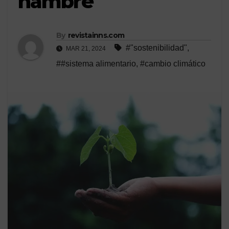
hambre
By
revistainns.com
#"sostenibilidad"
,
MAR 21, 2024
##sistema alimentario
,
#cambio climático