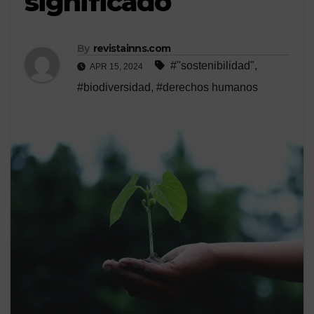
significado
By
revistainns.com
#"sostenibilidad"
,
APR 15, 2024
#biodiversidad
,
#derechos humanos