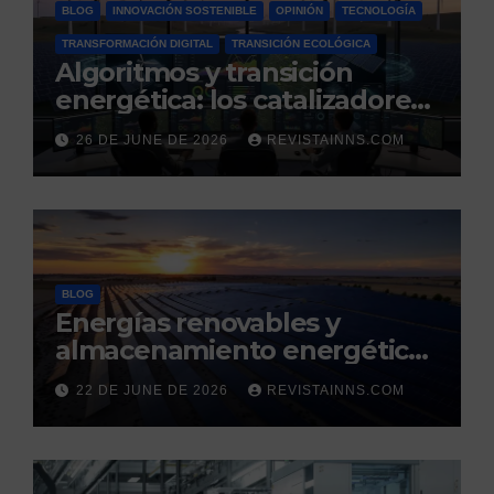
BLOG
INNOVACIÓN SOSTENIBLE
OPINIÓN
TECNOLOGÍA
TRANSFORMACIÓN DIGITAL
TRANSICIÓN ECOLÓGICA
Algoritmos y transición
energética: los catalizadores
digitales de un nuevo
26 DE JUNE DE 2026
REVISTAINNS.COM
modelo energético
renovable y resiliente
BLOG
Energías renovables y
almacenamiento energético:
la nueva columna vertebral
22 DE JUNE DE 2026
REVISTAINNS.COM
de la estabilidad del sistema
eléctrico español