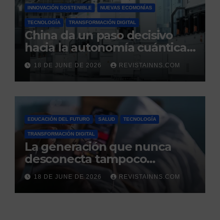
INNOVACIÓN SOSTENIBLE
NUEVAS ECOMONÍAS
TECNOLOGÍA
TRANSFORMACIÓN DIGITAL
China da un paso decisivo
hacia la autonomía cuántica:
produce por primera vez el
18 DE JUNE DE 2026
REVISTAINNS.COM
silicio ultrapuro que sus
competidores controlaban
EDUCACIÓN DEL FUTURO
SALUD
TECNOLOGÍA
TRANSFORMACIÓN DIGITAL
La generación que nunca
desconecta tampoco
duerme
18 DE JUNE DE 2026
REVISTAINNS.COM