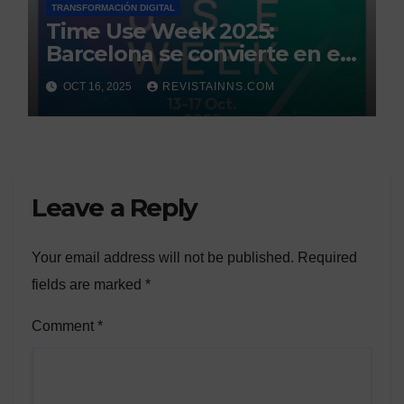
TRANSFORMACIÓN DIGITAL
Time Use Week 2025:
Barcelona se convierte en el
epicentro del debate sobre
OCT 16, 2025
REVISTAINNS.COM
el derecho al tiempo
Leave a Reply
Your email address will not be published.
Required
fields are marked
*
Comment
*