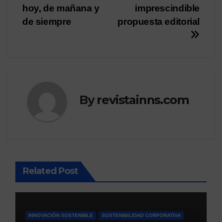
navigation
hoy, de mañana y
imprescindible
de siempre
propuesta editorial
By
revistainns.com
Related Post
INNOVACIÓN SOSTENIBLE
SOSTENIBILIDAD CORPORATIVA