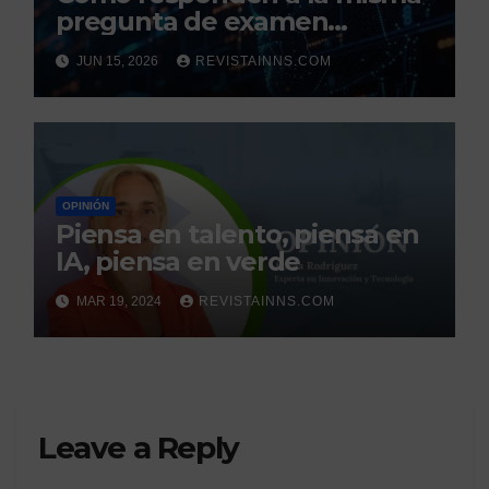
pregunta de examen
ChatGpT, Gemini y Claude,
JUN 15, 2026
REVISTAINNS.COM
las tres IA más usadas del
mundo
OPINIÓN
Piensa en talento, piensa en
IA, piensa en verde
MAR 19, 2024
REVISTAINNS.COM
Leave a Reply