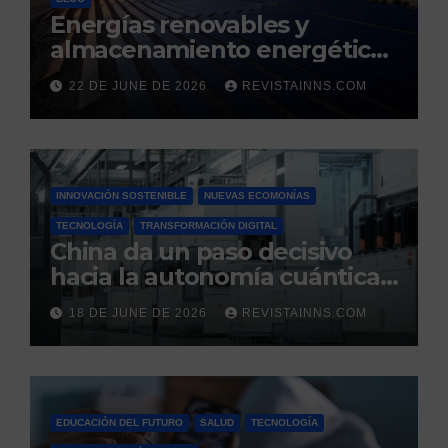
Energías renovables y
almacenamiento energético:
la nueva columna vertebral
22 DE JUNE DE 2026
REVISTAINNS.COM
de la estabilidad del sistema
eléctrico español
INNOVACIÓN SOSTENIBLE
NUEVAS ECOMONÍAS
TECNOLOGÍA
TRANSFORMACIÓN DIGITAL
China da un paso decisivo
hacia la autonomía cuántica:
produce por primera vez el
18 DE JUNE DE 2026
REVISTAINNS.COM
silicio ultrapuro que sus
competidores controlaban
EDUCACIÓN DEL FUTURO
SALUD
TECNOLOGÍA