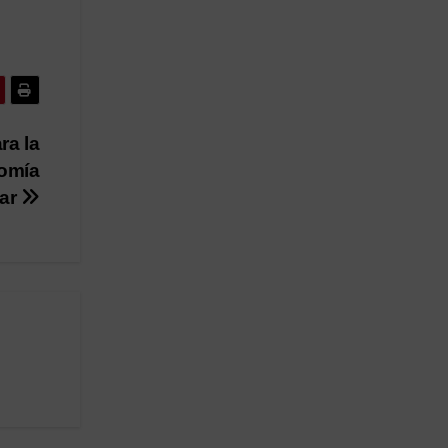
ara la
nomía
lar