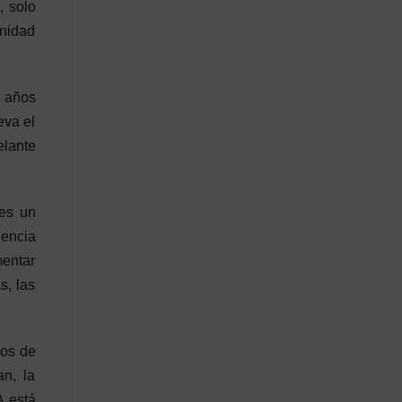
, solo
anidad
0 años
eva el
elante
es un
gencia
mentar
s, las
ros de
n, la
A está