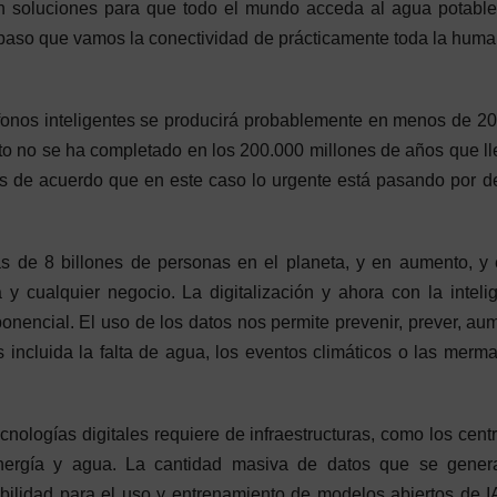
ten soluciones para que todo el mundo acceda al agua potable
l paso que vamos la conectividad de prácticamente toda la hum
éfonos inteligentes se producirá probablemente en menos de 2
o no se ha completado en los 200.000 millones de años que ll
s de acuerdo que en este caso lo urgente está pasando por d
de 8 billones de personas en el planeta, y en aumento, y 
 y cualquier negocio. La digitalización y ahora con la inteli
onencial. El uso de los datos nos permite prevenir, prever, au
s incluida la falta de agua, los eventos climáticos o las merma
 tecnologías digitales requiere de infraestructuras, como los cent
nergía y agua. La cantidad masiva de datos que se genera
bilidad para el uso y entrenamiento de modelos abiertos de I