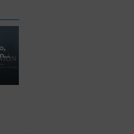
o,
ensa