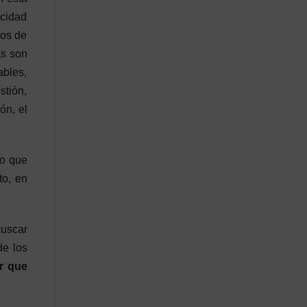
icidad
cos de
as son
ables,
tión,
ón, el
lo que
to, en
buscar
de los
er que