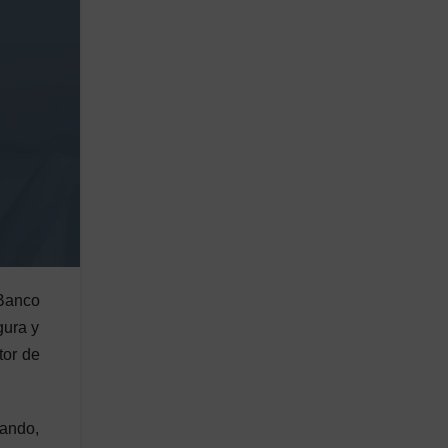
 Banco
gura y
tor de
lando,