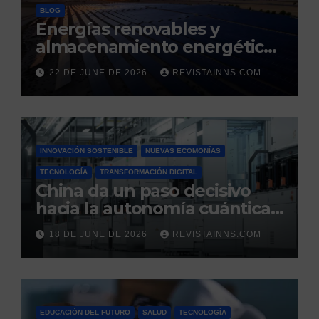
BLOG
Energías renovables y
almacenamiento energético:
la nueva columna vertebral
22 DE JUNE DE 2026
REVISTAINNS.COM
de la estabilidad del sistema
eléctrico español
INNOVACIÓN SOSTENIBLE
NUEVAS ECOMONÍAS
TECNOLOGÍA
TRANSFORMACIÓN DIGITAL
China da un paso decisivo
hacia la autonomía cuántica:
produce por primera vez el
18 DE JUNE DE 2026
REVISTAINNS.COM
silicio ultrapuro que sus
competidores controlaban
EDUCACIÓN DEL FUTURO
SALUD
TECNOLOGÍA