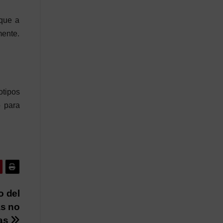
 que a
mente.
otipos
o para
o del
as no
das