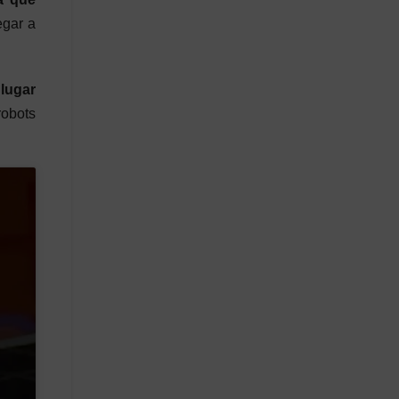
egar a
lugar
robots