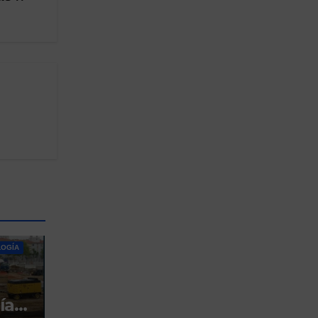
OGÍA
ía