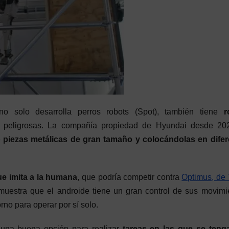
o solo desarrolla perros robots (Spot), también tiene
r
s y peligrosas. La compañía propiedad de Hyundai desde 20
o piezas metálicas de gran tamaño y colocándolas en difer
ue imita a la humana
, que podría competir contra
Optimus, de 
muestra que el androide tiene un gran control de sus movimi
no para operar por sí solo.
 una buena opción para realizar
tareas en las que se teng