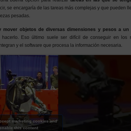
cir, se encargaría de las tareas más complejas y que pueden ll
piezas pesadas.
ar y mover objetos de diversas dimensiones y pesos a un 
l hacerlo. Eso último suele ser difícil de conseguir en los 
ntegran y el software que procesa la información necesaria.
accept marketing cookies and
enable this content