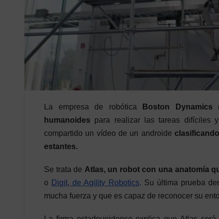
La empresa de robótica
Boston Dynamics
n
humanoides
para realizar las tareas difícile
compartido un vídeo de un androide
clasificand
estantes.
Se trata de
Atlas, un robot con una anatomía q
o
Digit, de Agility Robotics
. Su última prueba de
mucha fuerza y que es capaz de reconocer su entor
La firma estadounidense explica que Atlas será