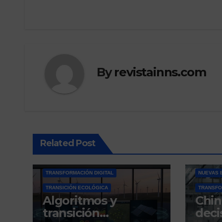
By
revistainns.com
Related Post
BLOG
INNOVACIÓN SOSTENIBLE
OPINIÓN
TECNOLOGÍA
INNOVAC
TRANSFORMACIÓN DIGITAL
NUEVAS 
TRANSICIÓN ECOLÓGICA
TRANSFO
Algoritmos y
Chin
transición
deci