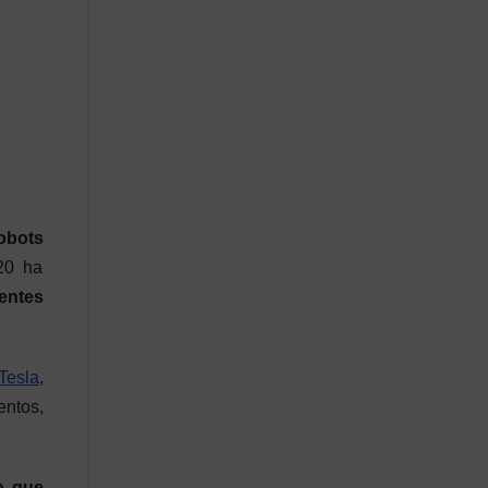
obots
20 ha
entes
Tesla
,
entos,
a que