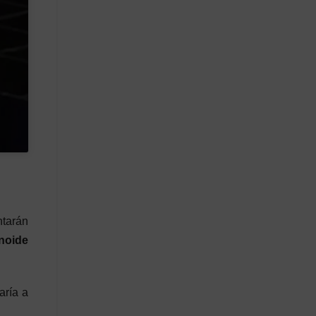
tarán
noide
aría a
.