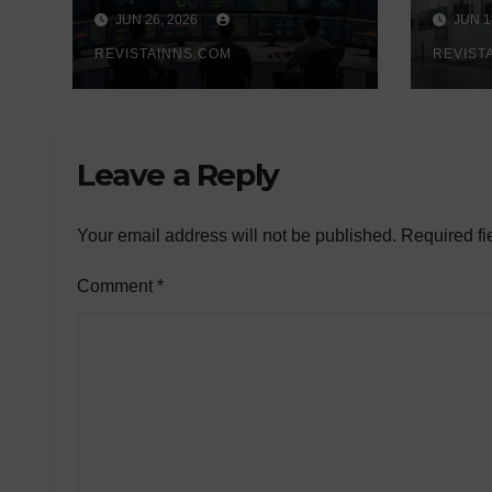
energética: los
aut
JUN 26, 2026
JUN 1
catalizadores
cuán
digitales de un
REVISTAINNS.COM
por 
REVIST
nuevo modelo
sili
energético
sus 
renovable y
cont
Leave a Reply
resiliente
Your email address will not be published.
Required fi
Comment
*