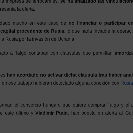
la empresa de ferrocarriles,
se ha analizado las vinculacion
senta la oferta.
idado mucho en este caso de
no financiar o participar e
 capital procedente de Rusia
, lo que haría inviable la operac
 a Rusia por la invasión de Ucrania.
ado a Talgo contaban con cláusulas que permitían
amortiz
des
han acordado
no activar dicha cláusula tras haber ana
i en ese trabajo hubieran detectado alguna conexión con
Rusi
forman el consorcio húngaro que quiere comprar Talgo y el 
re este último y
Vladimir Putin
, han puesto en alerta al Go