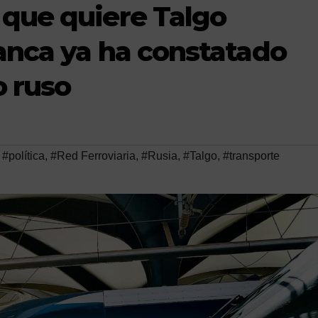
 que quiere Talgo
anca ya ha constatado
o ruso
,
#política
,
#Red Ferroviaria
,
#Rusia
,
#Talgo
,
#transporte