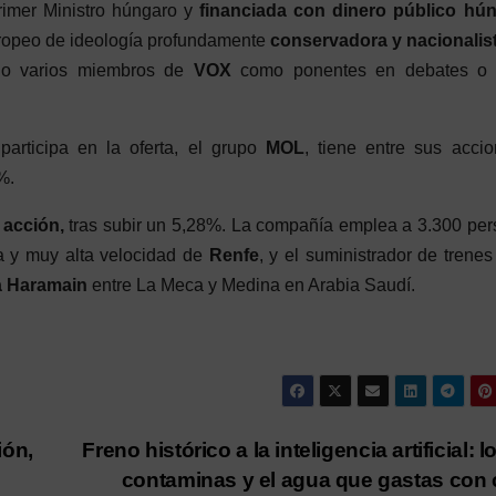
imer Ministro húngaro y
financiada con dinero público hú
uropeo de ideología profundamente
conservadora y nacionalist
do varios miembros de
VOX
como ponentes en debates o
articipa en la oferta, el grupo
MOL
, tiene entre sus accio
%.
 acción,
tras subir un 5,28%. La compañía emplea a 3.300 pe
a y muy alta velocidad de
Renfe
, y el suministrador de trenes
ia Haramain
entre La Meca y Medina en Arabia Saudí.
ión,
Freno histórico a la inteligencia artificial: l
contaminas y el agua que gastas con