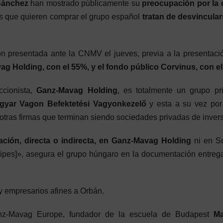
Sánchez
han mostrado públicamente su
preocupación por la 
os que quieren comprar el grupo español
tratan de desvincula
presentada ante la CNMV el jueves, previa a la presentaci
g Holding, con el 55%, y el fondo público Corvinus, con e
ccionista,
Ganz-Mavag Holding
, es totalmente un grupo pr
gyar Vagon Befektetési Vagyonkezelő
y esta a su vez por
otras firmas que terminan siendo sociedades privadas de invers
ación, directa o indirecta, en Ganz-Mavag Holding
ni en So
cipes]», asegura el grupo húngaro en la documentación entreg
ay empresarios afines a Orbán.
nz-Mavag Europe, fundador de la escuela de Budapest
Ma