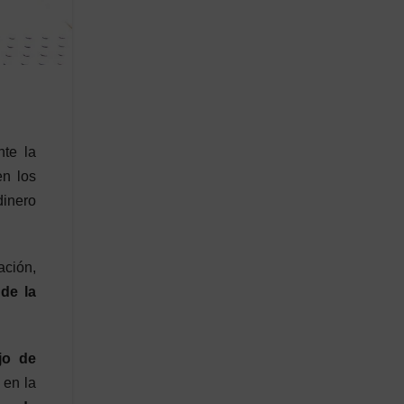
nte la
en los
dinero
ación,
de la
jo de
 en la