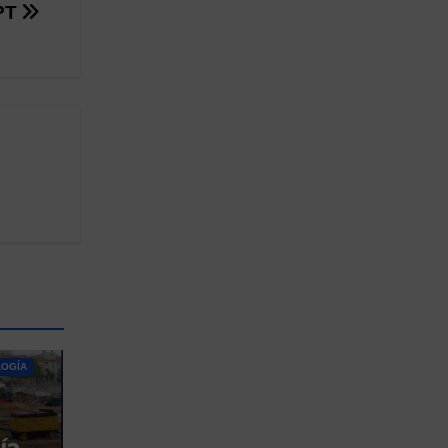
PT
OGÍA
ía