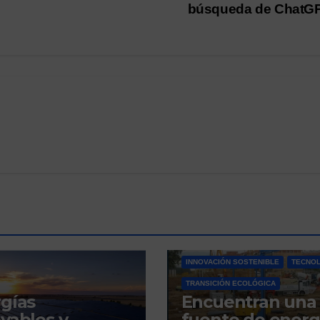
búsqueda de ChatG
BLOG
CAMBIO CLIMÁTICO
INNOVACIÓN SOSTENIBLE
TECNOL
TRANSICIÓN ECOLÓGICA
gías
Encuentran una
vables y
fuente de energ