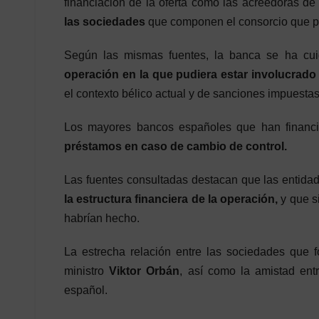
financiación de la oferta como las acreedoras de 
las sociedades
que componen el consorcio que pre
Según las mismas fuentes, la banca se ha cu
operación en la que pudiera estar involucrado
el contexto bélico actual y de sanciones impuestas
Los mayores bancos españoles que han financi
préstamos en caso de cambio de control.
Las fuentes consultadas destacan que las entida
la estructura financiera de la operación,
y que s
habrían hecho.
La estrecha relación entre las sociedades que 
ministro
Viktor Orbán
, así como la amistad ent
español.