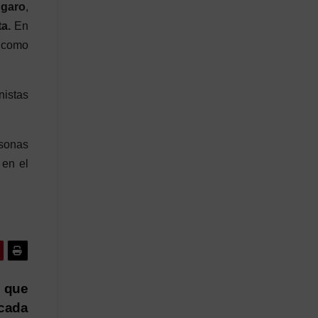
ngaro
,
a.
En
 como
nistas
rsonas
 en el
o que
 cada