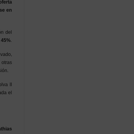
oferta
rse en
ón del
l 45%
.
ivado,
 otras
ión.
lva II
ada el
thias