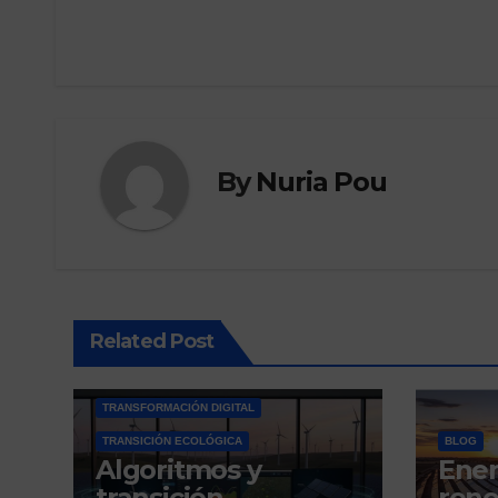
navigation
By
Nuria Pou
Related Post
BLOG
INNOVACIÓN SOSTENIBLE
OPINIÓN
TECNOLOGÍA
TRANSFORMACIÓN DIGITAL
TRANSICIÓN ECOLÓGICA
BLOG
Algoritmos y
Ener
transición
reno