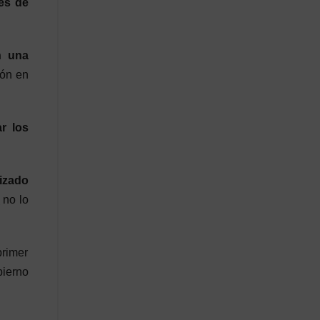
es de
n una
ión en
ar los
lizado
a
no lo
primer
bierno