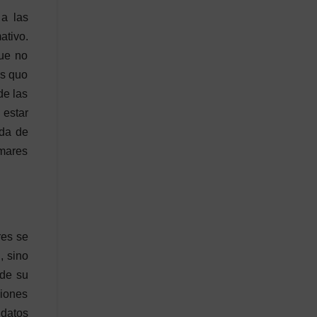
a las
ativo.
que no
us quo
de las
estar
ada de
 mares
res se
, sino
 de su
ciones
datos