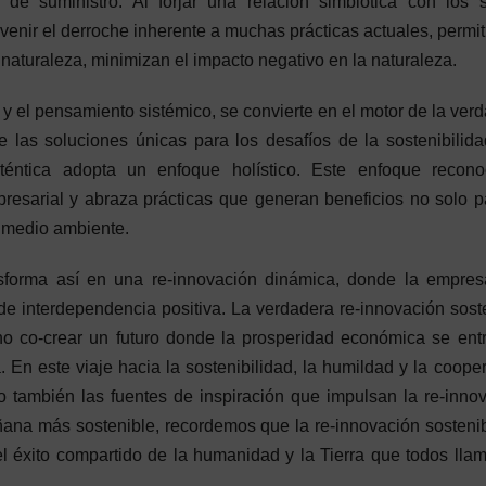
 de suministro. Al forjar una relación simbiótica con los 
revenir el derroche inherente a muchas prácticas actuales, permi
 naturaleza, minimizan el impacto negativo en la naturaleza.
 y el pensamiento sistémico, se convierte en el motor de la ver
e las soluciones únicas para los desafíos de la sostenibilid
uténtica adopta un enfoque holístico. Este enfoque recono
presarial y abraza prácticas que generan beneficios no solo p
l medio ambiente.
ansforma así en una re-innovación dinámica, donde la empres
de interdependencia positiva. La verdadera re-innovación sost
ino co-crear un futuro donde la prosperidad económica se ent
 En este viaje hacia la sostenibilidad, la humildad y la coope
o también las fuentes de inspiración que impulsan la re-inno
ana más sostenible, recordemos que la re-innovación sosteni
 el éxito compartido de la humanidad y la Tierra que todos ll