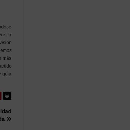
éndose
ere la
visión
acemos
ro más
artido
e guía
sidad
da