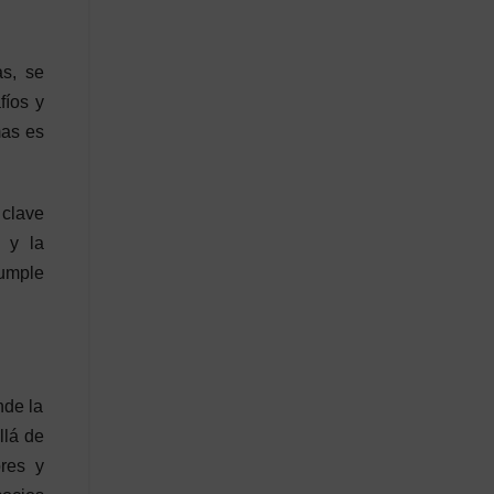
as, se
fíos y
mas es
 clave
 y la
cumple
nde la
llá de
ores y