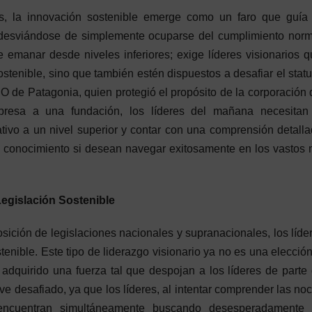
, la innovación sostenible emerge como un faro que guía 
, desviándose de simplemente ocuparse del cumplimiento norm
emanar desde niveles inferiores; exige líderes visionarios 
tenible, sino que también estén dispuestos a desafiar el stat
EO de Patagonia, quien protegió el propósito de la corporación 
mpresa a una fundación, los líderes del mañana necesitan 
tivo a un nivel superior y contar con una comprensión detall
l conocimiento si desean navegar exitosamente en los vastos
Legislación Sostenible
ición de legislaciones nacionales y supranacionales, los líde
enible. Este tipo de liderazgo visionario ya no es una elección
dquirido una fuerza tal que despojan a los líderes de parte
 ve desafiado, ya que los líderes, al intentar comprender las no
 encuentran simultáneamente buscando desesperadamente 