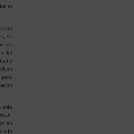
ine el
va con
es, se
os. Es
do del
idad y
uelven
o para
tación
o solo
zo. Al
vas en
cia la