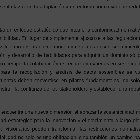
e entrelaza con la adaptación a un entorno normativo que redef
tar un enfoque estratégico que integre la conformidad normati
ibilidad. En lugar de simplemente ajustarse a las regulacion
evaluación de las operaciones comerciales desde sus cimient
ión y desarrollo de habilidades para adquirir un dominio sóli
smo tiempo, la colaboración estrecha con expertos en sostenibil
para la recopilación y análisis de datos sostenibles se v
 cuentas deben convertirse en pilares fundamentales, no sol
struir la confianza de los stakeholders y establecer una repu
io encuentra una nueva dimensión al abrazar la sostenibilidad n
 estratégica para la innovación y el crecimiento a largo pla
es visionarios pueden transformar las restricciones normati
ibilidad no solo es una obligación, sino también un camino ha