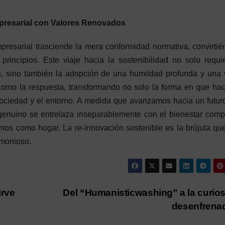
presarial con Valores Renovados
presarial trasciende la mera conformidad normativa, convirti
rincipios. Este viaje hacia la sostenibilidad no solo requi
s, sino también la adopción de una humildad profunda y una 
a como la respuesta, transformando no solo la forma en que h
sociedad y el entorno. A medida que avanzamos hacia un futu
 genuino se entrelaza inseparablemente con el bienestar comp
mos como hogar. La re-innovación sostenible es la brújula qu
rmonioso.
irve
Del “Humanisticwashing” a la curio
desenfrena