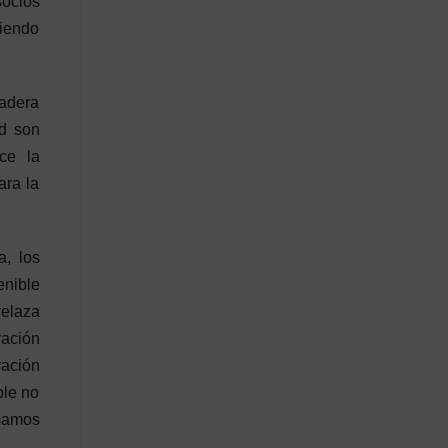
socios
tiendo
dadera
ad son
ce la
ara la
a, los
enible
relaza
ración
vación
ble no
amamos