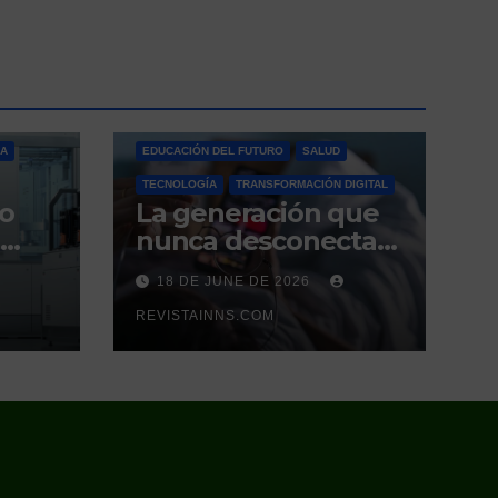
ÍA
EDUCACIÓN DEL FUTURO
SALUD
TECNOLOGÍA
TRANSFORMACIÓN DIGITAL
so
La generación que
nunca desconecta
tampoco duerme
18 DE JUNE DE 2026
ce
el
REVISTAINNS.COM
 que
es