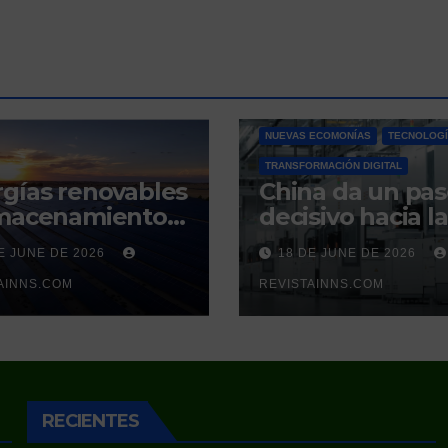
INNOVACIÓN SOSTENIBLE
NUEVAS ECOMONÍAS
TECNOLOG
TRANSFORMACIÓN DIGITAL
gías renovables
China da un pa
lmacenamiento
decisivo hacia la
gético: la nueva
autonomía
E JUNE DE 2026
18 DE JUNE DE 2026
mna vertebral
cuántica: produ
a estabilidad del
AINNS.COM
por primera vez 
REVISTAINNS.COM
ema eléctrico
silicio ultrapuro
añol
sus competidor
controlaban
RECIENTES