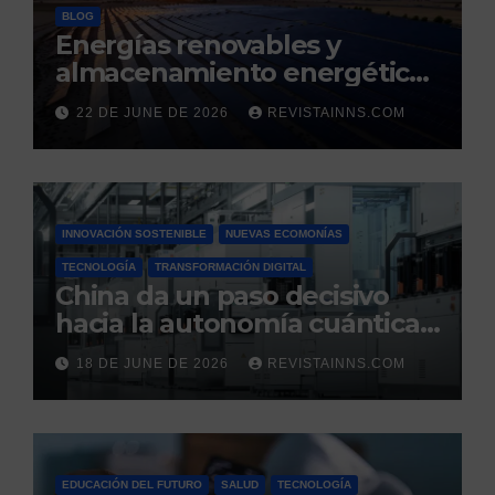
BLOG
Energías renovables y
almacenamiento energético:
la nueva columna vertebral
22 DE JUNE DE 2026
REVISTAINNS.COM
de la estabilidad del sistema
eléctrico español
INNOVACIÓN SOSTENIBLE
NUEVAS ECOMONÍAS
TECNOLOGÍA
TRANSFORMACIÓN DIGITAL
China da un paso decisivo
hacia la autonomía cuántica:
produce por primera vez el
18 DE JUNE DE 2026
REVISTAINNS.COM
silicio ultrapuro que sus
competidores controlaban
EDUCACIÓN DEL FUTURO
SALUD
TECNOLOGÍA