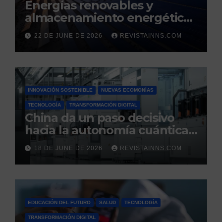
Energías renovables y
almacenamiento energético:
la nueva columna vertebral
22 DE JUNE DE 2026
REVISTAINNS.COM
de la estabilidad del sistema
eléctrico español
INNOVACIÓN SOSTENIBLE
NUEVAS ECOMONÍAS
TECNOLOGÍA
TRANSFORMACIÓN DIGITAL
China da un paso decisivo
hacia la autonomía cuántica:
produce por primera vez el
18 DE JUNE DE 2026
REVISTAINNS.COM
silicio ultrapuro que sus
competidores controlaban
EDUCACIÓN DEL FUTURO
SALUD
TECNOLOGÍA
TRANSFORMACIÓN DIGITAL