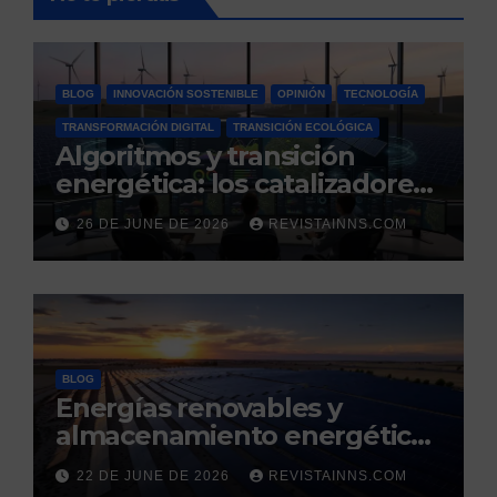
BLOG
INNOVACIÓN SOSTENIBLE
OPINIÓN
TECNOLOGÍA
TRANSFORMACIÓN DIGITAL
TRANSICIÓN ECOLÓGICA
Algoritmos y transición
energética: los catalizadores
digitales de un nuevo
26 DE JUNE DE 2026
REVISTAINNS.COM
modelo energético
renovable y resiliente
BLOG
Energías renovables y
almacenamiento energético:
la nueva columna vertebral
22 DE JUNE DE 2026
REVISTAINNS.COM
de la estabilidad del sistema