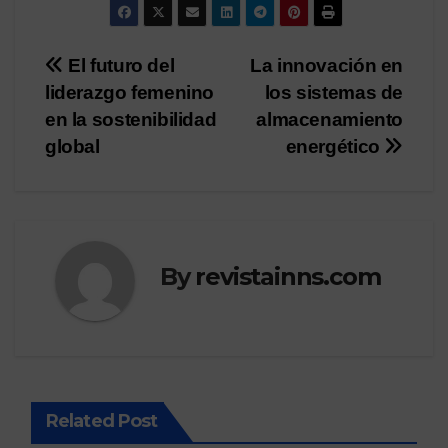
Post
El futuro del
La innovación en
liderazgo femenino
los sistemas de
navigation
en la sostenibilidad
almacenamiento
global
energético
By
revistainns.com
Related Post