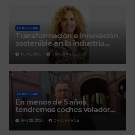
ENTREVISTAS
Transformación e innovación
sostenible en la industria
alimentaria
FEB 6, 2025
CARLA ARCE
ENTREVISTAS
En menos de 5 años
tendremos coches voladores
con licencias de taxis aéreos
JAN 28, 2025
CARLA ARCE
en cielos europeos