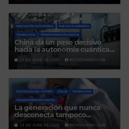
eléctrico español
INNOVACIÓN SOSTENIBLE
NUEVAS ECOMONÍAS
TECNOLOGÍA
TRANSFORMACIÓN DIGITAL
China da un paso decisivo
hacia la autonomía cuántica:
produce por primera vez el
18 DE JUNE DE 2026
REVISTAINNS.COM
silicio ultrapuro que sus
competidores controlaban
EDUCACIÓN DEL FUTURO
SALUD
TECNOLOGÍA
TRANSFORMACIÓN DIGITAL
La generación que nunca
desconecta tampoco
duerme
18 DE JUNE DE 2026
REVISTAINNS.COM