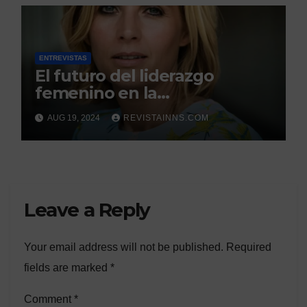
ENTREVISTAS
El futuro del liderazgo
femenino en la
sostenibilidad global
AUG 19, 2024
REVISTAINNS.COM
Leave a Reply
Your email address will not be published.
Required
fields are marked
*
Comment
*