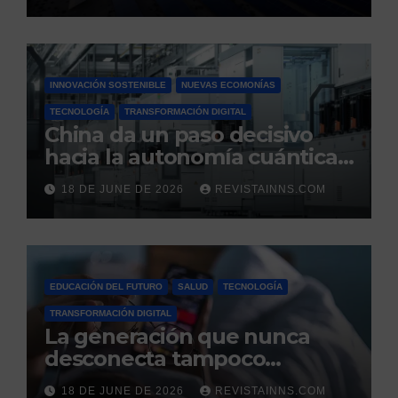
eléctrico español
INNOVACIÓN SOSTENIBLE
NUEVAS ECOMONÍAS
TECNOLOGÍA
TRANSFORMACIÓN DIGITAL
China da un paso decisivo
hacia la autonomía cuántica:
produce por primera vez el
18 DE JUNE DE 2026
REVISTAINNS.COM
silicio ultrapuro que sus
competidores controlaban
EDUCACIÓN DEL FUTURO
SALUD
TECNOLOGÍA
TRANSFORMACIÓN DIGITAL
La generación que nunca
desconecta tampoco
duerme
18 DE JUNE DE 2026
REVISTAINNS.COM