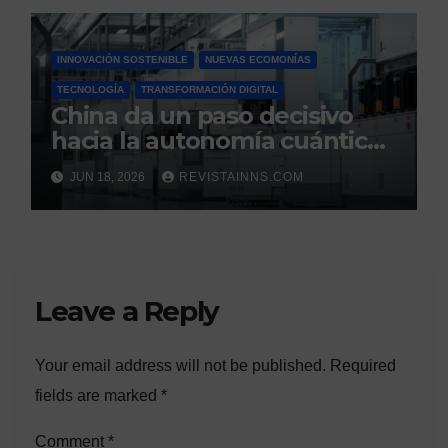
INNOVACIÓN SOSTENIBLE
NUEVAS ECOMONÍAS
TECNOLOGÍA
TRANSFORMACIÓN DIGITAL
China da un paso decisivo
hacia la autonomía cuántica:
produce por primera vez el
JUN 18, 2026
REVISTAINNS.COM
silicio ultrapuro que sus
competidores controlaban
Leave a Reply
Your email address will not be published.
Required
fields are marked
*
Comment
*