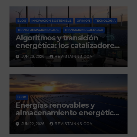
BLOG
INNOVACIÓN SOSTENIBLE
OPINIÓN
TECNOLOGÍA
TRANSFORMACIÓN DIGITAL
TRANSICIÓN ECOLÓGICA
Algoritmos y transición
energética: los catalizadores
digitales de un nuevo
JUN 26, 2026
REVISTAINNS.COM
modelo energético
renovable y resiliente
BLOG
Energías renovables y
almacenamiento energético:
la nueva columna vertebral
JUN 22, 2026
REVISTAINNS.COM
de la estabilidad del sistema
eléctrico español