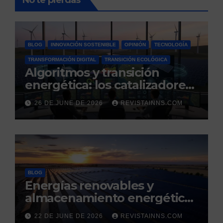
No te pierdas
BLOG
INNOVACIÓN SOSTENIBLE
OPINIÓN
TECNOLOGÍA
TRANSFORMACIÓN DIGITAL
TRANSICIÓN ECOLÓGICA
Algoritmos y transición
energética: los catalizadores
digitales de un nuevo
26 DE JUNE DE 2026
REVISTAINNS.COM
modelo energético
renovable y resiliente
BLOG
Energías renovables y
almacenamiento energético:
la nueva columna vertebral
22 DE JUNE DE 2026
REVISTAINNS.COM
de la estabilidad del sistema