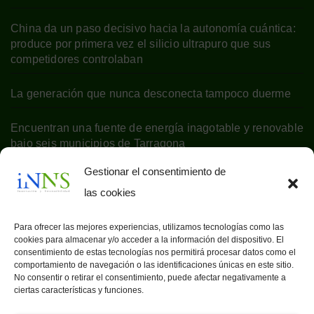
China da un paso decisivo hacia la autonomía cuántica:
produce por primera vez el silicio ultrapuro que sus
competidores controlaban
La generación que nunca desconecta tampoco duerme
Encuentran una fuente de energía inagotable y renovable
bajo seis municipios de Tarragona
Gestionar el consentimiento de
las cookies
Para ofrecer las mejores experiencias, utilizamos tecnologías como las
cookies para almacenar y/o acceder a la información del dispositivo. El
consentimiento de estas tecnologías nos permitirá procesar datos como el
comportamiento de navegación o las identificaciones únicas en este sitio.
No consentir o retirar el consentimiento, puede afectar negativamente a
ciertas características y funciones.