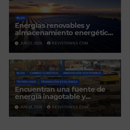
BLOG
Energías renovables y
almacenamiento energético:
la nueva columna vertebral
JUN 22, 2026
REVISTAINNS.COM
de la estabilidad del sistema
eléctrico español
BLOG
CAMBIO CLIMÁTICO
INNOVACIÓN SOSTENIBLE
TECNOLOGÍA
TRANSICIÓN ECOLÓGICA
Encuentran una fuente de
energía inagotable y
renovable bajo seis
JUN 18, 2026
REVISTAINNS.COM
municipios de Tarragona