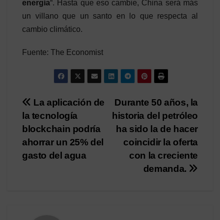
energía
“. Hasta que eso cambie, China será más
un villano que un santo en lo que respecta al
cambio climático.
Fuente: The Economist
Post
La aplicación de
Durante 50 años, la
la tecnología
historia del petróleo
navigation
blockchain podría
ha sido la de hacer
ahorrar un 25% del
coincidir la oferta
gasto del agua
con la creciente
demanda.