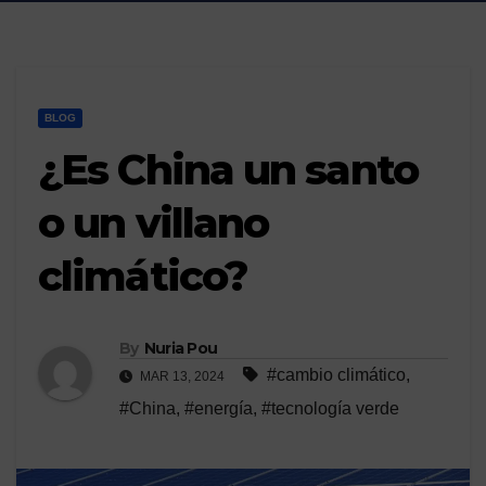
BLOG
¿Es China un santo
o un villano
climático?
By
Nuria Pou
#cambio climático
,
MAR 13, 2024
#China
,
#energía
,
#tecnología verde