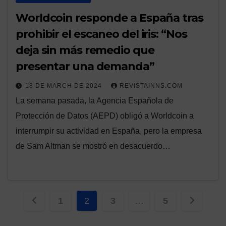
Worldcoin responde a España tras
prohibir el escaneo del iris: “Nos
deja sin más remedio que
presentar una demanda”
18 DE MARCH DE 2024
REVISTAINNS.COM
La semana pasada, la Agencia Española de
Protección de Datos (AEPD) obligó a Worldcoin a
interrumpir su actividad en España, pero la empresa
de Sam Altman se mostró en desacuerdo…
Posts
1
2
3
…
5
navigation