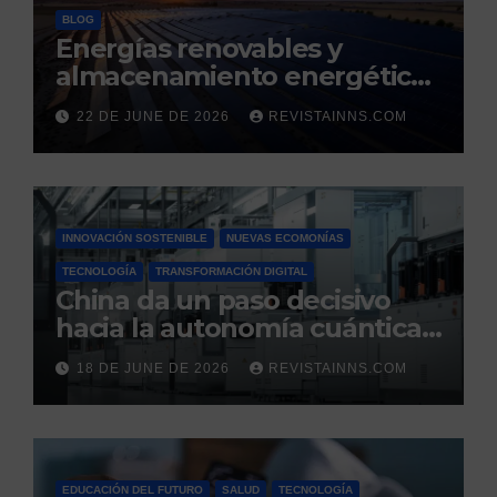
BLOG
Energías renovables y
almacenamiento energético:
la nueva columna vertebral
22 DE JUNE DE 2026
REVISTAINNS.COM
de la estabilidad del sistema
eléctrico español
INNOVACIÓN SOSTENIBLE
NUEVAS ECOMONÍAS
TECNOLOGÍA
TRANSFORMACIÓN DIGITAL
China da un paso decisivo
hacia la autonomía cuántica:
produce por primera vez el
18 DE JUNE DE 2026
REVISTAINNS.COM
silicio ultrapuro que sus
competidores controlaban
EDUCACIÓN DEL FUTURO
SALUD
TECNOLOGÍA