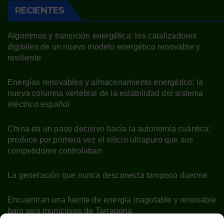
RECIENTES
Algoritmos y transición energética: los catalizadores
digitales de un nuevo modelo energético renovable y
resiliente
Energías renovables y almacenamiento energético: la
nueva columna vertebral de la estabilidad del sistema
eléctrico español
China da un paso decisivo hacia la autonomía cuántica:
produce por primera vez el silicio ultrapuro que sus
competidores controlaban
La generación que nunca desconecta tampoco duerme
Encuentran una fuente de energía inagotable y renovable
bajo seis municipios de Tarragona