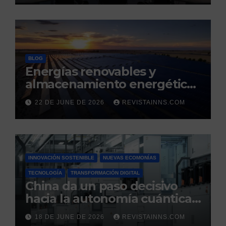
renovable y resiliente
BLOG
Energías renovables y
almacenamiento energético:
la nueva columna vertebral
22 DE JUNE DE 2026
REVISTAINNS.COM
de la estabilidad del sistema
eléctrico español
INNOVACIÓN SOSTENIBLE
NUEVAS ECOMONÍAS
TECNOLOGÍA
TRANSFORMACIÓN DIGITAL
China da un paso decisivo
hacia la autonomía cuántica:
produce por primera vez el
18 DE JUNE DE 2026
REVISTAINNS.COM
silicio ultrapuro que sus