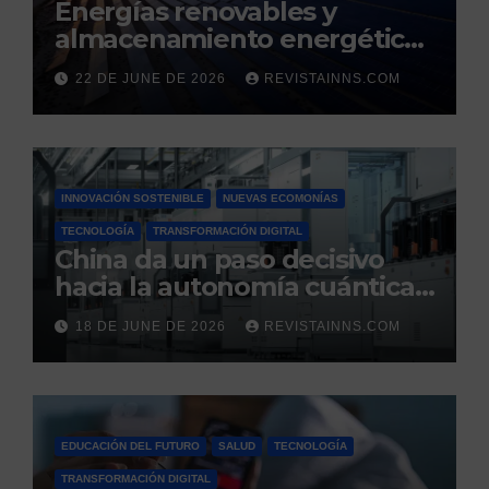
Energías renovables y
almacenamiento energético:
la nueva columna vertebral
22 DE JUNE DE 2026
REVISTAINNS.COM
de la estabilidad del sistema
eléctrico español
INNOVACIÓN SOSTENIBLE
NUEVAS ECOMONÍAS
TECNOLOGÍA
TRANSFORMACIÓN DIGITAL
China da un paso decisivo
hacia la autonomía cuántica:
produce por primera vez el
18 DE JUNE DE 2026
REVISTAINNS.COM
silicio ultrapuro que sus
competidores controlaban
EDUCACIÓN DEL FUTURO
SALUD
TECNOLOGÍA
TRANSFORMACIÓN DIGITAL