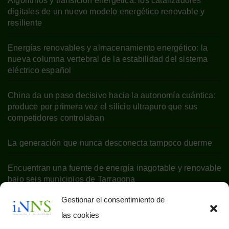
Algoritmos y transición energética: los catalizadores
digitales de un nuevo modelo energético renovable y
resiliente
Energías renovables y almacenamiento energético: la
nueva columna vertebral de la estabilidad del sistema
eléctrico español
China da un paso decisivo hacia la autonomía cuántica:
produce por primera vez el silicio ultrapuro que sus
competidores controlaban
La generación que nunca desconecta tampoco duerme
Encuentran una fuente de energía inagotable y renovable
bajo seis municipios de Tarragona
Gestionar el consentimiento de
las cookies