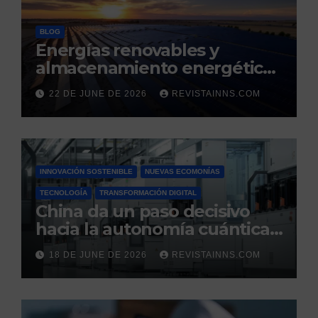
BLOG
Energías renovables y
almacenamiento energético:
la nueva columna vertebral
22 DE JUNE DE 2026
REVISTAINNS.COM
de la estabilidad del sistema
eléctrico español
INNOVACIÓN SOSTENIBLE
NUEVAS ECOMONÍAS
TECNOLOGÍA
TRANSFORMACIÓN DIGITAL
China da un paso decisivo
hacia la autonomía cuántica:
produce por primera vez el
18 DE JUNE DE 2026
REVISTAINNS.COM
silicio ultrapuro que sus
competidores controlaban