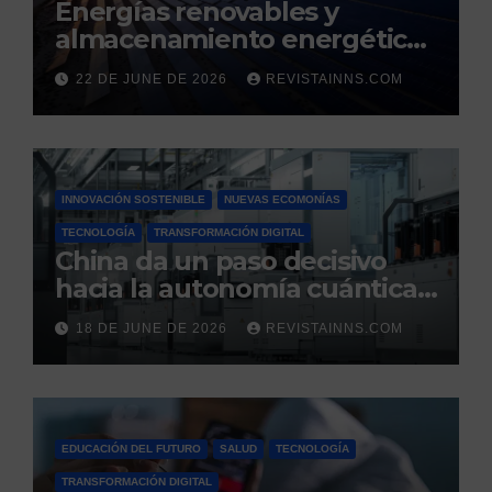
Energías renovables y
almacenamiento energético:
la nueva columna vertebral
22 DE JUNE DE 2026
REVISTAINNS.COM
de la estabilidad del sistema
eléctrico español
INNOVACIÓN SOSTENIBLE
NUEVAS ECOMONÍAS
TECNOLOGÍA
TRANSFORMACIÓN DIGITAL
China da un paso decisivo
hacia la autonomía cuántica:
produce por primera vez el
18 DE JUNE DE 2026
REVISTAINNS.COM
silicio ultrapuro que sus
competidores controlaban
EDUCACIÓN DEL FUTURO
SALUD
TECNOLOGÍA
TRANSFORMACIÓN DIGITAL