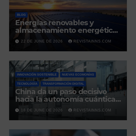
BLOG
Energías renovables y
almacenamiento energético:
la nueva columna vertebral
22 DE JUNE DE 2026
REVISTAINNS.COM
de la estabilidad del sistema
eléctrico español
INNOVACIÓN SOSTENIBLE
NUEVAS ECOMONÍAS
TECNOLOGÍA
TRANSFORMACIÓN DIGITAL
China da un paso decisivo
hacia la autonomía cuántica:
produce por primera vez el
18 DE JUNE DE 2026
REVISTAINNS.COM
silicio ultrapuro que sus
competidores controlaban