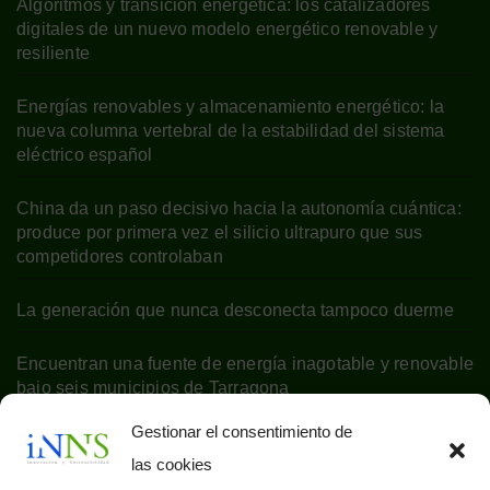
Algoritmos y transición energética: los catalizadores
digitales de un nuevo modelo energético renovable y
resiliente
Energías renovables y almacenamiento energético: la
nueva columna vertebral de la estabilidad del sistema
eléctrico español
China da un paso decisivo hacia la autonomía cuántica:
produce por primera vez el silicio ultrapuro que sus
competidores controlaban
La generación que nunca desconecta tampoco duerme
Encuentran una fuente de energía inagotable y renovable
bajo seis municipios de Tarragona
Gestionar el consentimiento de
las cookies