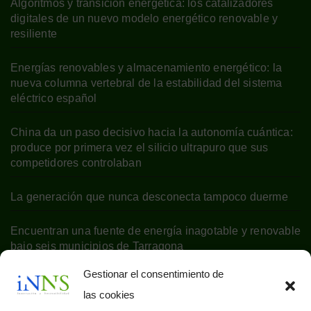
Algoritmos y transición energética: los catalizadores
digitales de un nuevo modelo energético renovable y
resiliente
Energías renovables y almacenamiento energético: la
nueva columna vertebral de la estabilidad del sistema
eléctrico español
China da un paso decisivo hacia la autonomía cuántica:
produce por primera vez el silicio ultrapuro que sus
competidores controlaban
La generación que nunca desconecta tampoco duerme
Encuentran una fuente de energía inagotable y renovable
bajo seis municipios de Tarragona
Gestionar el consentimiento de
las cookies