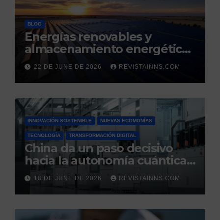
BLOG
Energías renovables y
almacenamiento energético:
la nueva columna vertebral
22 DE JUNE DE 2026
REVISTAINNS.COM
de la estabilidad del sistema
eléctrico español
INNOVACIÓN SOSTENIBLE
NUEVAS ECOMONÍAS
TECNOLOGÍA
TRANSFORMACIÓN DIGITAL
China da un paso decisivo
hacia la autonomía cuántica:
produce por primera vez el
18 DE JUNE DE 2026
REVISTAINNS.COM
silicio ultrapuro que sus
competidores controlaban