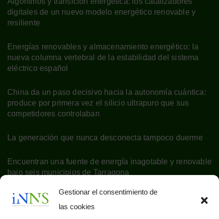
Algoritmos y transición energética: los catalizadores
digitales de un nuevo modelo energético renovable y
resiliente
Energías renovables y almacenamiento energético: la
nueva columna vertebral de la estabilidad del sistema
eléctrico español
China da un paso decisivo hacia la autonomía cuántica:
produce por primera vez el silicio ultrapuro que sus
competidores controlaban
La generación que nunca desconecta tampoco duerme
Encuentran una fuente de energía inagotable y renovable
bajo seis municipios de Tarragona
Gestionar el consentimiento de
las cookies