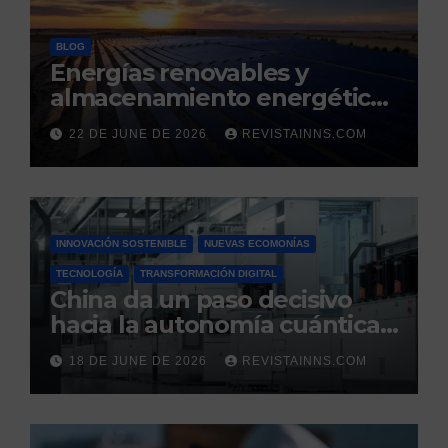
BLOG
Energías renovables y
almacenamiento energético:
la nueva columna vertebral
22 DE JUNE DE 2026
REVISTAINNS.COM
de la estabilidad del sistema
eléctrico español
INNOVACIÓN SOSTENIBLE
NUEVAS ECOMONÍAS
TECNOLOGÍA
TRANSFORMACIÓN DIGITAL
China da un paso decisivo
hacia la autonomía cuántica:
produce por primera vez el
18 DE JUNE DE 2026
REVISTAINNS.COM
silicio ultrapuro que sus
competidores controlaban