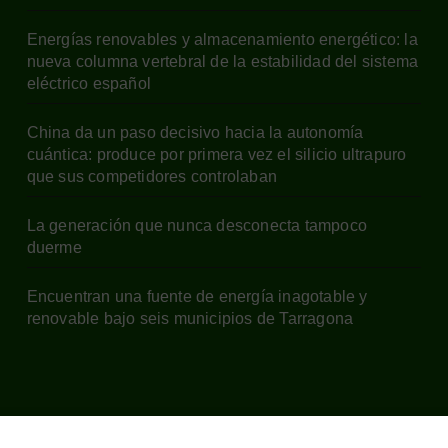
Energías renovables y almacenamiento energético: la
nueva columna vertebral de la estabilidad del sistema
eléctrico español
China da un paso decisivo hacia la autonomía
cuántica: produce por primera vez el silicio ultrapuro
que sus competidores controlaban
La generación que nunca desconecta tampoco
duerme
Encuentran una fuente de energía inagotable y
renovable bajo seis municipios de Tarragona