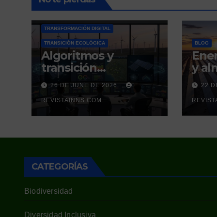
OPINIÓN
TECNOLOGÍA
TRANSFORMACIÓN DIGITAL
TRANSICIÓN ECOLÓGICA
BLOG
Algoritmos y
Ener
transición
y a
energética: los
ener
26 DE JUNE DE 2026
22 D
catalizadores
colu
digitales de un
REVISTAINNS.COM
de l
REVIST
nuevo modelo
sist
energético
esp
renovable y
resiliente
CATEGORÍAS
Biodiversidad
Diversidad Inclusiva