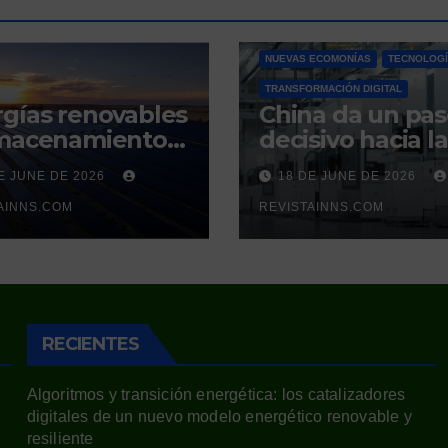
INNOVACIÓN SOSTENIBLE
NUEVAS ECOMONÍAS
TECNOLOG
TRANSFORMACIÓN DIGITAL
gías renovables
China da un pa
lmacenamiento
decisivo hacia la
gético: la nueva
autonomía
E JUNE DE 2026
18 DE JUNE DE 2026
mna vertebral
cuántica: produ
a estabilidad del
AINNS.COM
por primera vez 
REVISTAINNS.COM
ema eléctrico
silicio ultrapuro
añol
sus competidor
controlaban
RECIENTES
Algoritmos y transición energética: los catalizadores
digitales de un nuevo modelo energético renovable y
resiliente