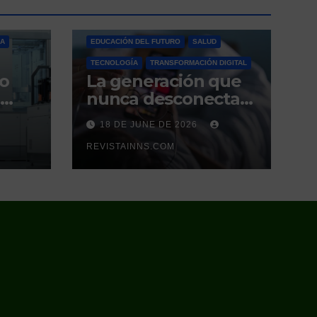
ÍA
EDUCACIÓN DEL FUTURO
SALUD
TECNOLOGÍA
TRANSFORMACIÓN DIGITAL
so
La generación que
nunca desconecta
tampoco duerme
18 DE JUNE DE 2026
ce
el
REVISTAINNS.COM
 que
es