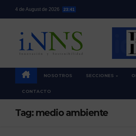
Skip
4 de August de 2026
23:41
to
content
NOSOTROS
SECCIONES
O
CONTACTO
Tag:
medio ambiente