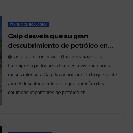
TRANSICIÓN ECOLÓGICA
Galp desvela que su gran
descubrimiento de petróleo en
África alberga casi tanto crudo
26 DE APRIL DE 2024
REVISTAINNS.COM
como Guyana entera
La empresa portuguesa Galp está viviendo unos
meses intensos. Galp ha anunciado en lo que va de
año el descubrimiento de lo que parecían dos
columnas importantes de petróleo en…