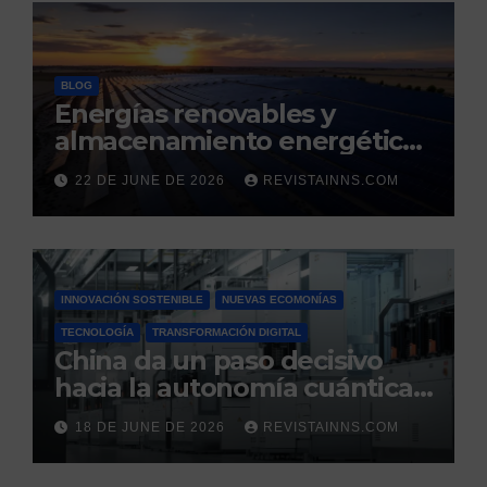
BLOG
Energías renovables y
almacenamiento energético:
la nueva columna vertebral
22 DE JUNE DE 2026
REVISTAINNS.COM
de la estabilidad del sistema
eléctrico español
INNOVACIÓN SOSTENIBLE
NUEVAS ECOMONÍAS
TECNOLOGÍA
TRANSFORMACIÓN DIGITAL
China da un paso decisivo
hacia la autonomía cuántica:
produce por primera vez el
18 DE JUNE DE 2026
REVISTAINNS.COM
silicio ultrapuro que sus
competidores controlaban