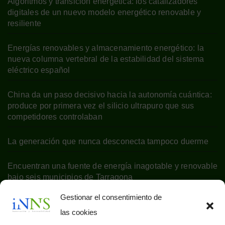
Algoritmos y transición energética: los catalizadores
digitales de un nuevo modelo energético renovable y
resiliente
Energías renovables y almacenamiento energético: la
nueva columna vertebral de la estabilidad del sistema
eléctrico español
China da un paso decisivo hacia la autonomía cuántica:
produce por primera vez el silicio ultrapuro que sus
competidores controlaban
La generación que nunca desconecta tampoco duerme
Encuentran una fuente de energía inagotable y renovable
bajo seis municipios de Tarragona
Gestionar el consentimiento de
las cookies