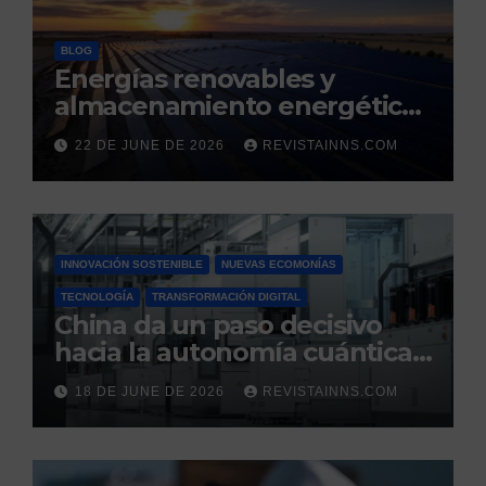
BLOG
Energías renovables y
almacenamiento energético:
la nueva columna vertebral
22 DE JUNE DE 2026
REVISTAINNS.COM
de la estabilidad del sistema
eléctrico español
INNOVACIÓN SOSTENIBLE
NUEVAS ECOMONÍAS
TECNOLOGÍA
TRANSFORMACIÓN DIGITAL
China da un paso decisivo
hacia la autonomía cuántica:
produce por primera vez el
18 DE JUNE DE 2026
REVISTAINNS.COM
silicio ultrapuro que sus
competidores controlaban