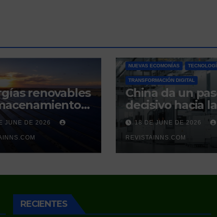
INNOVACIÓN SOSTENIBLE
NUEVAS ECOMONÍAS
TECNOLOG
TRANSFORMACIÓN DIGITAL
gías renovables
China da un pa
lmacenamiento
decisivo hacia la
gético: la nueva
autonomía
E JUNE DE 2026
18 DE JUNE DE 2026
mna vertebral
cuántica: produ
a estabilidad del
AINNS.COM
por primera vez 
REVISTAINNS.COM
ema eléctrico
silicio ultrapuro
añol
sus competidor
controlaban
RECIENTES