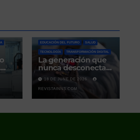
ÍA
EDUCACIÓN DEL FUTURO
SALUD
TECNOLOGÍA
TRANSFORMACIÓN DIGITAL
so
La generación que
nunca desconecta
tampoco duerme
18 DE JUNE DE 2026
ce
el
REVISTAINNS.COM
 que
es