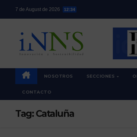
Skip
7 de August de 2026
12:34
to
content
NOSOTROS
SECCIONES
O
CONTACTO
Tag:
Cataluña