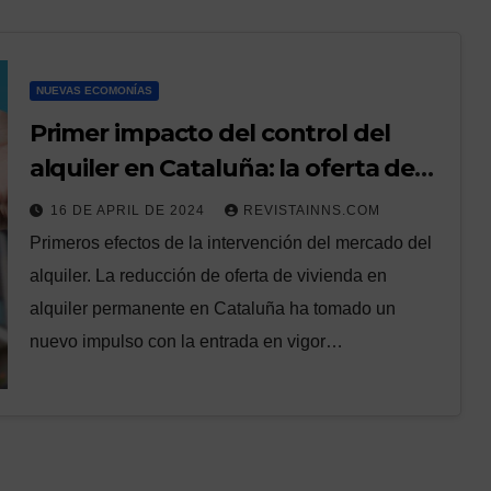
NUEVAS ECOMONÍAS
Primer impacto del control del
alquiler en Cataluña: la oferta de
vivienda cae un 14% y el precio
16 DE APRIL DE 2024
REVISTAINNS.COM
sube un 4,6% en Barcelona
Primeros efectos de la intervención del mercado del
alquiler. La reducción de oferta de vivienda en
alquiler permanente en Cataluña ha tomado un
nuevo impulso con la entrada en vigor…